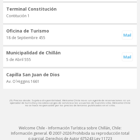
Terminal Constitución
Contitución 1
Oficina de Turismo
18 de Septiembre 455
Municipalidad de Chillán
5 de Abril 555
Capilla San Juan de Dios
Av. O´Higgins 1661
(*): Precios desde. Sujeto a disponibilidad. Welcome Chile no es un agente de reservaciones ni un
operador de turismo y no cobra cargos de servicio a los usuarios de nuestro sitio. Welcome Chile
no se hace responsable por los precios de terceros publicados en el sitio.
Welcome Chile - Información Turística sobre Chillán, Chile:
Información general. © 2007-2026 Prohibida su reproducción total
o parcial. Derechos de Autor 675243 Ley 11723