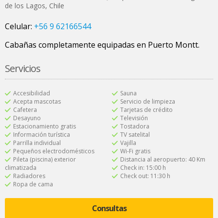
de los Lagos
,
Chile
Celular:
+56 9 62166544
Cabañas completamente equipadas en Puerto Montt.
Servicios
Accesibilidad
Sauna
Acepta mascotas
Servicio de limpieza
Cafetera
Tarjetas de crédito
Desayuno
Televisión
Estacionamiento gratis
Tostadora
Información turística
TV satelital
Parrilla individual
Vajilla
Pequeños electrodomésticos
Wi-Fi gratis
Pileta (piscina) exterior
Distancia al aeropuerto: 40 Km
climatizada
Check in: 15:00 h
Radiadores
Check out: 11:30 h
Ropa de cama
Consultas