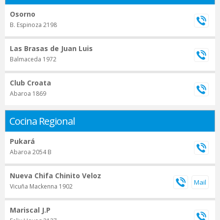
Osorno
B. Espinoza 2198
Las Brasas de Juan Luis
Balmaceda 1972
Club Croata
Abaroa 1869
Cocina Regional
Pukará
Abaroa 2054 B
Nueva Chifa Chinito Veloz
Vicuña Mackenna 1902
Mariscal J.P