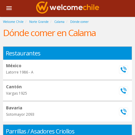
Welcome Chile
Norte Grande
Calama
Dónde comer
Dónde comer en Calama
Restaurantes
México
Latorre 1986 - A
Cantón
Vargas 1925
Bavaria
Sotomayor 2093
Parrillas / Asadores Criollos